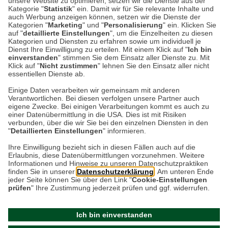
unsere Website zu optimieren, setzen wir die Dienste aus der
Kategorie "
Statistik
" ein. Damit wir für Sie relevante Inhalte und
Die Britischen Inseln haben Burgen,
auch Werbung anzeigen können, setzen wir die Dienste der
Herrenhäuser, spektakuläre Küsten und
Kategorien "
Marketing
" und "
Personalisierung
" ein. Klicken Sie
auf "
detaillierte Einstellungen
", um die Einzelheiten zu diesen
vermutlich mehr Rosengärten, als ein
Kategorien und Diensten zu erfahren sowie um individuell je
Mensch in seinem Leben besichtigen…
Dienst Ihre Einwilligung zu erteilen. Mit einem Klick auf "
Ich bin
einverstanden
" stimmen Sie dem Einsatz aller Dienste zu. Mit
Klick auf "
Nicht zustimmen
" lehnen Sie den Einsatz aller nicht
essentiellen Dienste ab.
Weiterlesen
Einige Daten verarbeiten wir gemeinsam mit anderen
Verantwortlichen. Bei diesen verfolgen unsere Partner auch
eigene Zwecke. Bei einigen Verarbeitungen kommt es auch zu
einer Datenübermittlung in die USA. Dies ist mit Risiken
verbunden, über die wir Sie bei den einzelnen Diensten in den
"
Detaillierten Einstellungen
" informieren.
Datenschutz
Impressum
Kontakt
Ihre Einwilligung bezieht sich in diesen Fällen auch auf die
Erlaubnis, diese Datenübermittlungen vorzunehmen. Weitere
Netiquette
Informationen und Hinweise zu unseren Datenschutzpraktiken
finden Sie in unserer
Datenschutzerklärung
. Am unteren Ende
jeder Seite können Sie über den Link "
Cookie-Einstellungen
prüfen
" Ihre Zustimmung jederzeit prüfen und ggf. widerrufen.
Ich bin einverstanden