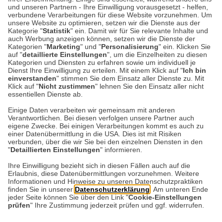
und unseren Partnern - Ihre Einwilligung vorausgesetzt - helfen,
den Britischen Inseln
verbundene Verarbeitungen für diese Website vorzunehmen. Um
unsere Website zu optimieren, setzen wir die Dienste aus der
Kategorie "
Statistik
" ein. Damit wir für Sie relevante Inhalte und
Die Britischen Inseln haben Burgen,
auch Werbung anzeigen können, setzen wir die Dienste der
Herrenhäuser, spektakuläre Küsten und
Kategorien "
Marketing
" und "
Personalisierung
" ein. Klicken Sie
auf "
detaillierte Einstellungen
", um die Einzelheiten zu diesen
vermutlich mehr Rosengärten, als ein
Kategorien und Diensten zu erfahren sowie um individuell je
Mensch in seinem Leben besichtigen…
Dienst Ihre Einwilligung zu erteilen. Mit einem Klick auf "
Ich bin
einverstanden
" stimmen Sie dem Einsatz aller Dienste zu. Mit
Klick auf "
Nicht zustimmen
" lehnen Sie den Einsatz aller nicht
essentiellen Dienste ab.
Weiterlesen
Einige Daten verarbeiten wir gemeinsam mit anderen
Verantwortlichen. Bei diesen verfolgen unsere Partner auch
eigene Zwecke. Bei einigen Verarbeitungen kommt es auch zu
einer Datenübermittlung in die USA. Dies ist mit Risiken
verbunden, über die wir Sie bei den einzelnen Diensten in den
"
Detaillierten Einstellungen
" informieren.
Datenschutz
Impressum
Kontakt
Ihre Einwilligung bezieht sich in diesen Fällen auch auf die
Erlaubnis, diese Datenübermittlungen vorzunehmen. Weitere
Netiquette
Informationen und Hinweise zu unseren Datenschutzpraktiken
finden Sie in unserer
Datenschutzerklärung
. Am unteren Ende
jeder Seite können Sie über den Link "
Cookie-Einstellungen
prüfen
" Ihre Zustimmung jederzeit prüfen und ggf. widerrufen.