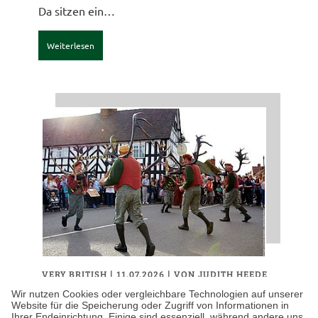
Da sitzen ein…
Weiterlesen
VERY BRITISH
| 11.07.2026
|
VON JUDITH HEEDE
Die skurrilsten
Wir nutzen Cookies oder vergleichbare Technologien auf unserer
Website für die Speicherung oder Zugriff von Informationen in
Sommertraditionen auf
Ihrer Endeinrichtung. Einige sind essenziell, während andere uns