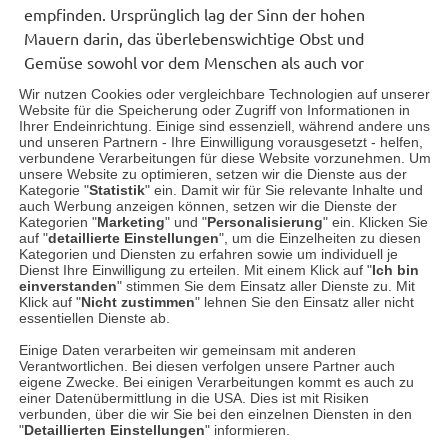
empfinden. Ursprünglich lag der Sinn der hohen
Mauern darin, das überlebenswichtige Obst und
Gemüse sowohl vor dem Menschen als auch vor
Tieren zu schützen. Doch die Vorteile sind weitaus
Wir nutzen Cookies oder vergleichbare Technologien auf unserer
vielseitiger, als man auf den ersten Blick annehmen
Website für die Speicherung oder Zugriff von Informationen in
Ihrer Endeinrichtung. Einige sind essenziell, während andere uns
könnte. Gerade während der viktorianischen Zeit
und unseren Partnern - Ihre Einwilligung vorausgesetzt - helfen,
erlebte der…
verbundene Verarbeitungen für diese Website vorzunehmen. Um
unsere Website zu optimieren, setzen wir die Dienste aus der
Kategorie "
Statistik
" ein. Damit wir für Sie relevante Inhalte und
auch Werbung anzeigen können, setzen wir die Dienste der
Weiterlesen
Kategorien "
Marketing
" und "
Personalisierung
" ein. Klicken Sie
auf "
detaillierte Einstellungen
", um die Einzelheiten zu diesen
Kategorien und Diensten zu erfahren sowie um individuell je
Dienst Ihre Einwilligung zu erteilen. Mit einem Klick auf "
Ich bin
Mehr Beiträge
einverstanden
" stimmen Sie dem Einsatz aller Dienste zu. Mit
Klick auf "
Nicht zustimmen
" lehnen Sie den Einsatz aller nicht
essentiellen Dienste ab.
Datenschutz
Impressum
Kontakt
Einige Daten verarbeiten wir gemeinsam mit anderen
Verantwortlichen. Bei diesen verfolgen unsere Partner auch
Netiquette
eigene Zwecke. Bei einigen Verarbeitungen kommt es auch zu
einer Datenübermittlung in die USA. Dies ist mit Risiken
verbunden, über die wir Sie bei den einzelnen Diensten in den
"
Detaillierten Einstellungen
" informieren.