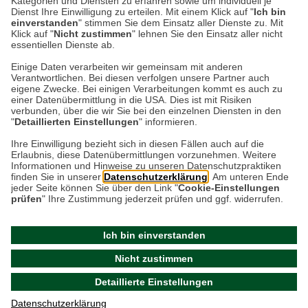
Kategorien und Diensten zu erfahren sowie um individuell je
Dienst Ihre Einwilligung zu erteilen. Mit einem Klick auf "
Ich bin
Erfinderin Beatrix…
einverstanden
" stimmen Sie dem Einsatz aller Dienste zu. Mit
Klick auf "
Nicht zustimmen
" lehnen Sie den Einsatz aller nicht
essentiellen Dienste ab.
Weiterlesen
Einige Daten verarbeiten wir gemeinsam mit anderen
Verantwortlichen. Bei diesen verfolgen unsere Partner auch
eigene Zwecke. Bei einigen Verarbeitungen kommt es auch zu
einer Datenübermittlung in die USA. Dies ist mit Risiken
verbunden, über die wir Sie bei den einzelnen Diensten in den
"
Detaillierten Einstellungen
" informieren.
Datenschutz
Impressum
Kontakt
Ihre Einwilligung bezieht sich in diesen Fällen auch auf die
Erlaubnis, diese Datenübermittlungen vorzunehmen. Weitere
Netiquette
Informationen und Hinweise zu unseren Datenschutzpraktiken
finden Sie in unserer
Datenschutzerklärung
. Am unteren Ende
jeder Seite können Sie über den Link "
Cookie-Einstellungen
prüfen
" Ihre Zustimmung jederzeit prüfen und ggf. widerrufen.
Ich bin einverstanden
Nicht zustimmen
© 2026 - THE BRITISH SHOP Versandhandel GmbH & Co.
Detaillierte Einstellungen
KG |
Cookie-Einstellungen prüfen
Datenschutzerklärung