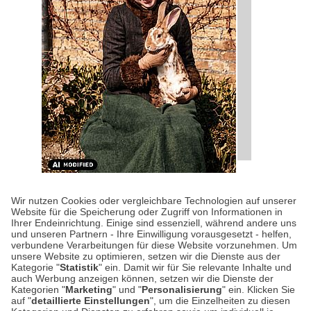
KULTUR-KOMPASS
| 28.07.2026
|
VON SUSANNE
Wir nutzen Cookies oder vergleichbare Technologien auf unserer
ARNOLD
Website für die Speicherung oder Zugriff von Informationen in
Happy Birthday, Beatrix
Ihrer Endeinrichtung. Einige sind essenziell, während andere uns
und unseren Partnern - Ihre Einwilligung vorausgesetzt - helfen,
Potter!
verbundene Verarbeitungen für diese Website vorzunehmen. Um
unsere Website zu optimieren, setzen wir die Dienste aus der
Kategorie "
Statistik
" ein. Damit wir für Sie relevante Inhalte und
Wer kennt sie nicht, die Geschichten von
auch Werbung anzeigen können, setzen wir die Dienste der
Kategorien "
Marketing
" und "
Personalisierung
" ein. Klicken Sie
Peter Hase und Jemima Pratschel-Watschel?
auf "
detaillierte Einstellungen
", um die Einzelheiten zu diesen
Heute vor 160 Jahren wurde ihre großartige