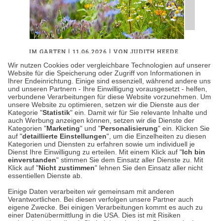
IM GARTEN
| 11.06.2026
|
VON JUDITH HEEDE
Chelsea Flower Show –
Wir nutzen Cookies oder vergleichbare Technologien auf unserer
Website für die Speicherung oder Zugriff von Informationen in
Diese Gartentrends prägen
Ihrer Endeinrichtung. Einige sind essenziell, während andere uns
und unseren Partnern - Ihre Einwilligung vorausgesetzt - helfen,
den Sommer 2026
verbundene Verarbeitungen für diese Website vorzunehmen. Um
unsere Website zu optimieren, setzen wir die Dienste aus der
Kategorie "
Statistik
" ein. Damit wir für Sie relevante Inhalte und
Lavendel neben Wildgras, rostfarbene
auch Werbung anzeigen können, setzen wir die Dienste der
Terrakottatöpfe neben alten Steinmauern,
Kategorien "
Marketing
" und "
Personalisierung
" ein. Klicken Sie
auf "
detaillierte Einstellungen
", um die Einzelheiten zu diesen
dazwischen summen Bienen über locker
Kategorien und Diensten zu erfahren sowie um individuell je
bepflanzten Beeten. Vom 19. bis zum…
Dienst Ihre Einwilligung zu erteilen. Mit einem Klick auf "
Ich bin
einverstanden
" stimmen Sie dem Einsatz aller Dienste zu. Mit
Klick auf "
Nicht zustimmen
" lehnen Sie den Einsatz aller nicht
essentiellen Dienste ab.
Weiterlesen
Einige Daten verarbeiten wir gemeinsam mit anderen
Verantwortlichen. Bei diesen verfolgen unsere Partner auch
eigene Zwecke. Bei einigen Verarbeitungen kommt es auch zu
einer Datenübermittlung in die USA. Dies ist mit Risiken