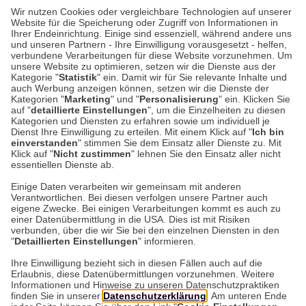
KULTUR-KOMPASS
| 28.07.2026
|
VON SUSANNE
Wir nutzen Cookies oder vergleichbare Technologien auf unserer
ARNOLD
Website für die Speicherung oder Zugriff von Informationen in
Happy Birthday, Beatrix
Ihrer Endeinrichtung. Einige sind essenziell, während andere uns
und unseren Partnern - Ihre Einwilligung vorausgesetzt - helfen,
Potter!
verbundene Verarbeitungen für diese Website vorzunehmen. Um
unsere Website zu optimieren, setzen wir die Dienste aus der
Kategorie "
Statistik
" ein. Damit wir für Sie relevante Inhalte und
Wer kennt sie nicht, die Geschichten von
auch Werbung anzeigen können, setzen wir die Dienste der
Kategorien "
Marketing
" und "
Personalisierung
" ein. Klicken Sie
Peter Hase und Jemima Pratschel-Watschel?
auf "
detaillierte Einstellungen
", um die Einzelheiten zu diesen
Heute vor 160 Jahren wurde ihre großartige
Kategorien und Diensten zu erfahren sowie um individuell je
Dienst Ihre Einwilligung zu erteilen. Mit einem Klick auf "
Ich bin
Erfinderin Beatrix…
einverstanden
" stimmen Sie dem Einsatz aller Dienste zu. Mit
Klick auf "
Nicht zustimmen
" lehnen Sie den Einsatz aller nicht
essentiellen Dienste ab.
Weiterlesen
Einige Daten verarbeiten wir gemeinsam mit anderen
Verantwortlichen. Bei diesen verfolgen unsere Partner auch
eigene Zwecke. Bei einigen Verarbeitungen kommt es auch zu
einer Datenübermittlung in die USA. Dies ist mit Risiken
verbunden, über die wir Sie bei den einzelnen Diensten in den
"
Detaillierten Einstellungen
" informieren.
Datenschutz
Impressum
Kontakt
Ihre Einwilligung bezieht sich in diesen Fällen auch auf die
Erlaubnis, diese Datenübermittlungen vorzunehmen. Weitere
Netiquette
Informationen und Hinweise zu unseren Datenschutzpraktiken
finden Sie in unserer
Datenschutzerklärung
. Am unteren Ende