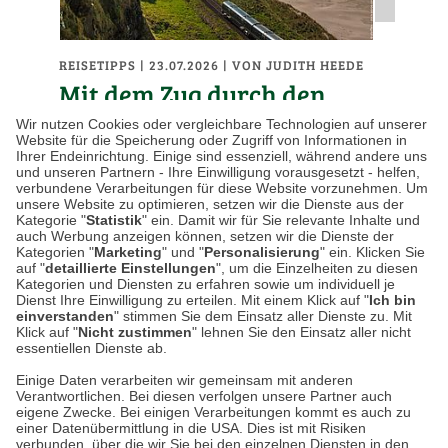
REISETIPPS
| 23.07.2026
|
VON JUDITH HEEDE
Mit dem Zug durch den
britischen Sommer: Die
Wir nutzen Cookies oder vergleichbare Technologien auf unserer
Website für die Speicherung oder Zugriff von Informationen in
schönsten Bahnstrecken
Ihrer Endeinrichtung. Einige sind essenziell, während andere uns
und unseren Partnern - Ihre Einwilligung vorausgesetzt - helfen,
Großbritanniens
verbundene Verarbeitungen für diese Website vorzunehmen. Um
unsere Website zu optimieren, setzen wir die Dienste aus der
Kategorie "
Statistik
" ein. Damit wir für Sie relevante Inhalte und
Großbritannien gehört zu den wenigen
auch Werbung anzeigen können, setzen wir die Dienste der
Ländern, in denen die Anreise oft genauso
Kategorien "
Marketing
" und "
Personalisierung
" ein. Klicken Sie
auf "
detaillierte Einstellungen
", um die Einzelheiten zu diesen
schön ist wie das eigentliche Reiseziel. Als im
Kategorien und Diensten zu erfahren sowie um individuell je
19. Jahrhundert das…
Dienst Ihre Einwilligung zu erteilen. Mit einem Klick auf "
Ich bin
einverstanden
" stimmen Sie dem Einsatz aller Dienste zu. Mit
Klick auf "
Nicht zustimmen
" lehnen Sie den Einsatz aller nicht
essentiellen Dienste ab.
Weiterlesen
Einige Daten verarbeiten wir gemeinsam mit anderen
Verantwortlichen. Bei diesen verfolgen unsere Partner auch
eigene Zwecke. Bei einigen Verarbeitungen kommt es auch zu
einer Datenübermittlung in die USA. Dies ist mit Risiken
verbunden, über die wir Sie bei den einzelnen Diensten in den