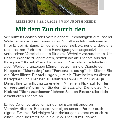
REISETIPPS
| 23.07.2026
|
VON JUDITH HEEDE
Mit dem Zug durch den
britischen Sommer: Die
Wir nutzen Cookies oder vergleichbare Technologien auf unserer
Website für die Speicherung oder Zugriff von Informationen in
schönsten Bahnstrecken
Ihrer Endeinrichtung. Einige sind essenziell, während andere uns
und unseren Partnern - Ihre Einwilligung vorausgesetzt - helfen,
Großbritanniens
verbundene Verarbeitungen für diese Website vorzunehmen. Um
unsere Website zu optimieren, setzen wir die Dienste aus der
Kategorie "
Statistik
" ein. Damit wir für Sie relevante Inhalte und
Großbritannien gehört zu den wenigen
auch Werbung anzeigen können, setzen wir die Dienste der
Kategorien "
Marketing
" und "
Personalisierung
" ein. Klicken Sie
Ländern, in denen die Anreise oft genauso
auf "
detaillierte Einstellungen
", um die Einzelheiten zu diesen
schön ist wie das eigentliche Reiseziel. Als im
Kategorien und Diensten zu erfahren sowie um individuell je
Dienst Ihre Einwilligung zu erteilen. Mit einem Klick auf "
Ich bin
19. Jahrhundert das…
einverstanden
" stimmen Sie dem Einsatz aller Dienste zu. Mit
Klick auf "
Nicht zustimmen
" lehnen Sie den Einsatz aller nicht
essentiellen Dienste ab.
Weiterlesen
Einige Daten verarbeiten wir gemeinsam mit anderen
Verantwortlichen. Bei diesen verfolgen unsere Partner auch
eigene Zwecke. Bei einigen Verarbeitungen kommt es auch zu
einer Datenübermittlung in die USA. Dies ist mit Risiken