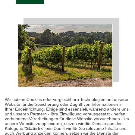
KULINARISCHES
| 30.04.2026
|
VON SUSANNE
Wir nutzen Cookies oder vergleichbare Technologien auf unserer
ARNOLD
Website für die Speicherung oder Zugriff von Informationen in
Englischer Wein: Besser als
Ihrer Endeinrichtung. Einige sind essenziell, während andere uns
und unseren Partnern - Ihre Einwilligung vorausgesetzt - helfen,
sein Ruf!
verbundene Verarbeitungen für diese Website vorzunehmen. Um
unsere Website zu optimieren, setzen wir die Dienste aus der
Kategorie "
Statistik
" ein. Damit wir für Sie relevante Inhalte und
Mögen Sie Rotwein? Falls ja, kommt Ihnen in
auch Werbung anzeigen können, setzen wir die Dienste der