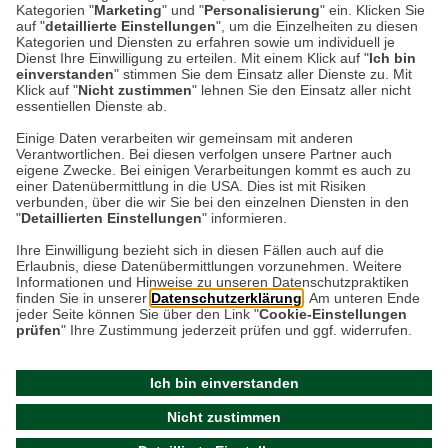
dem Zusammenhang wahrscheinlich nicht
Kategorien "
Marketing
" und "
Personalisierung
" ein. Klicken Sie
auf "
detaillierte Einstellungen
", um die Einzelheiten zu diesen
unbedingt als Erstes England in den Sinn.
Kategorien und Diensten zu erfahren sowie um individuell je
Bilder von Weinbergen in…
Dienst Ihre Einwilligung zu erteilen. Mit einem Klick auf "
Ich bin
einverstanden
" stimmen Sie dem Einsatz aller Dienste zu. Mit
Klick auf "
Nicht zustimmen
" lehnen Sie den Einsatz aller nicht
essentiellen Dienste ab.
Weiterlesen
Einige Daten verarbeiten wir gemeinsam mit anderen
Verantwortlichen. Bei diesen verfolgen unsere Partner auch
eigene Zwecke. Bei einigen Verarbeitungen kommt es auch zu
einer Datenübermittlung in die USA. Dies ist mit Risiken
verbunden, über die wir Sie bei den einzelnen Diensten in den
"
Detaillierten Einstellungen
" informieren.
Datenschutz
Impressum
Kontakt
Ihre Einwilligung bezieht sich in diesen Fällen auch auf die
Erlaubnis, diese Datenübermittlungen vorzunehmen. Weitere
Netiquette
Informationen und Hinweise zu unseren Datenschutzpraktiken
finden Sie in unserer
Datenschutzerklärung
. Am unteren Ende
jeder Seite können Sie über den Link "
Cookie-Einstellungen
prüfen
" Ihre Zustimmung jederzeit prüfen und ggf. widerrufen.
Ich bin einverstanden
Nicht zustimmen
© 2026 - THE BRITISH SHOP Versandhandel GmbH & Co.