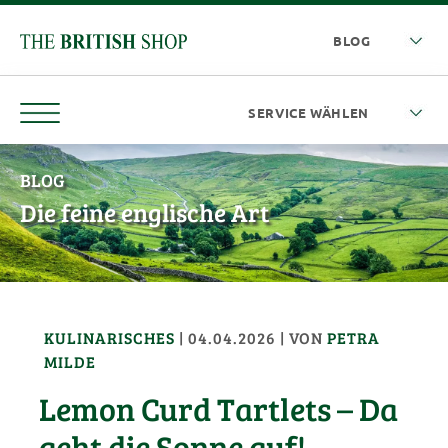
BLOG
Die feine englische Art
KULINARISCHES
|
04.04.2026
| VON
PETRA
MILDE
Lemon Curd Tartlets – Da
geht die Sonne auf!