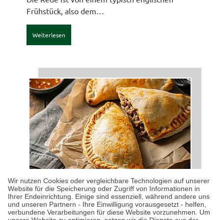
Frühstück, also dem…
Weiterlesen
Wir nutzen Cookies oder vergleichbare Technologien auf unserer
Website für die Speicherung oder Zugriff von Informationen in
Ihrer Endeinrichtung. Einige sind essenziell, während andere uns
KULINARISCHES
| 12.04.2026
|
VON PETRA MILDE
und unseren Partnern - Ihre Einwilligung vorausgesetzt - helfen,
Cornwalls kulinarische
verbundene Verarbeitungen für diese Website vorzunehmen. Um