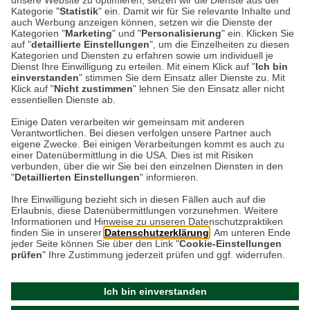
unsere Website zu optimieren, setzen wir die Dienste aus der
Spezialität: Cornish Pasty
Kategorie "
Statistik
" ein. Damit wir für Sie relevante Inhalte und
auch Werbung anzeigen können, setzen wir die Dienste der
Kategorien "
Marketing
" und "
Personalisierung
" ein. Klicken Sie
Wer in Cornwall unterwegs ist, begegnet
auf "
detaillierte Einstellungen
", um die Einzelheiten zu diesen
früher oder später ganz unweigerlich diesem
Kategorien und Diensten zu erfahren sowie um individuell je
Dienst Ihre Einwilligung zu erteilen. Mit einem Klick auf "
Ich bin
halbmondförmigen und verführerisch
einverstanden
" stimmen Sie dem Einsatz aller Dienste zu. Mit
duftenden Teigtäschchen. Die…
Klick auf "
Nicht zustimmen
" lehnen Sie den Einsatz aller nicht
essentiellen Dienste ab.
Einige Daten verarbeiten wir gemeinsam mit anderen
Weiterlesen
Verantwortlichen. Bei diesen verfolgen unsere Partner auch
eigene Zwecke. Bei einigen Verarbeitungen kommt es auch zu
einer Datenübermittlung in die USA. Dies ist mit Risiken
verbunden, über die wir Sie bei den einzelnen Diensten in den
"
Detaillierten Einstellungen
" informieren.
Datenschutz
Impressum
Kontakt
Ihre Einwilligung bezieht sich in diesen Fällen auch auf die
Erlaubnis, diese Datenübermittlungen vorzunehmen. Weitere
Netiquette
Informationen und Hinweise zu unseren Datenschutzpraktiken
finden Sie in unserer
Datenschutzerklärung
. Am unteren Ende
jeder Seite können Sie über den Link "
Cookie-Einstellungen
prüfen
" Ihre Zustimmung jederzeit prüfen und ggf. widerrufen.
Ich bin einverstanden