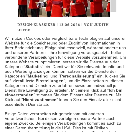
DESIGN-KLASSIKER
| 13.06.2026
|
VON JUDITH
HEEDE
Trooping the Colour – Wie
Wir nutzen Cookies oder vergleichbare Technologien auf unserer
Website für die Speicherung oder Zugriff von Informationen in
britische Uniformen die
Ihrer Endeinrichtung. Einige sind essenziell, während andere uns
und unseren Partnern - Ihre Einwilligung vorausgesetzt - helfen,
Herrenmode prägen
verbundene Verarbeitungen für diese Website vorzunehmen. Um
unsere Website zu optimieren, setzen wir die Dienste aus der
Kategorie "
Statistik
" ein. Damit wir für Sie relevante Inhalte und
Wenn in London im Juni die Fahnen getragen
auch Werbung anzeigen können, setzen wir die Dienste der
werden, geht es offiziell um den Geburtstag
Kategorien "
Marketing
" und "
Personalisierung
" ein. Klicken Sie
auf "
detaillierte Einstellungen
", um die Einzelheiten zu diesen
des Königs. Zwar wurde Charles III. erst im
Kategorien und Diensten zu erfahren sowie um individuell je
November geboren,…
Dienst Ihre Einwilligung zu erteilen. Mit einem Klick auf "
Ich bin
einverstanden
" stimmen Sie dem Einsatz aller Dienste zu. Mit
Klick auf "
Nicht zustimmen
" lehnen Sie den Einsatz aller nicht
essentiellen Dienste ab.
Weiterlesen
Einige Daten verarbeiten wir gemeinsam mit anderen
Verantwortlichen. Bei diesen verfolgen unsere Partner auch
eigene Zwecke. Bei einigen Verarbeitungen kommt es auch zu
einer Datenübermittlung in die USA. Dies ist mit Risiken