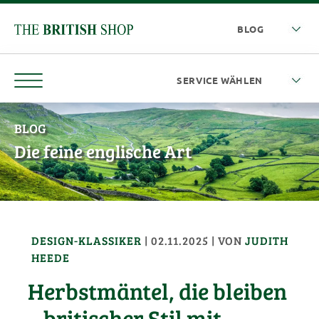
BLOG
Die feine englische Art
DESIGN-KLASSIKER
|
02.11.2025
| VON
JUDITH
HEEDE
Herbstmäntel, die bleiben
– britischer Stil mit