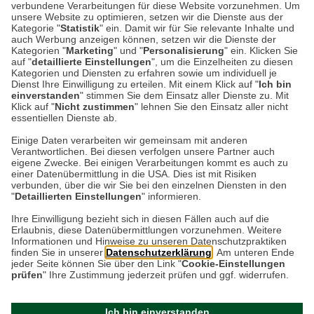
sein Ruf!
verbundene Verarbeitungen für diese Website vorzunehmen. Um
unsere Website zu optimieren, setzen wir die Dienste aus der
Kategorie "
Statistik
" ein. Damit wir für Sie relevante Inhalte und
Mögen Sie Rotwein? Falls ja, kommt Ihnen in
auch Werbung anzeigen können, setzen wir die Dienste der
dem Zusammenhang wahrscheinlich nicht
Kategorien "
Marketing
" und "
Personalisierung
" ein. Klicken Sie
auf "
detaillierte Einstellungen
", um die Einzelheiten zu diesen
unbedingt als Erstes England in den Sinn.
Kategorien und Diensten zu erfahren sowie um individuell je
Bilder von Weinbergen in…
Dienst Ihre Einwilligung zu erteilen. Mit einem Klick auf "
Ich bin
einverstanden
" stimmen Sie dem Einsatz aller Dienste zu. Mit
Klick auf "
Nicht zustimmen
" lehnen Sie den Einsatz aller nicht
essentiellen Dienste ab.
Weiterlesen
Einige Daten verarbeiten wir gemeinsam mit anderen
Verantwortlichen. Bei diesen verfolgen unsere Partner auch
eigene Zwecke. Bei einigen Verarbeitungen kommt es auch zu
einer Datenübermittlung in die USA. Dies ist mit Risiken
verbunden, über die wir Sie bei den einzelnen Diensten in den
"
Detaillierten Einstellungen
" informieren.
Datenschutz
Impressum
Kontakt
Ihre Einwilligung bezieht sich in diesen Fällen auch auf die
Erlaubnis, diese Datenübermittlungen vorzunehmen. Weitere
Netiquette
Informationen und Hinweise zu unseren Datenschutzpraktiken
finden Sie in unserer
Datenschutzerklärung
. Am unteren Ende
jeder Seite können Sie über den Link "
Cookie-Einstellungen
prüfen
" Ihre Zustimmung jederzeit prüfen und ggf. widerrufen.
Ich bin einverstanden