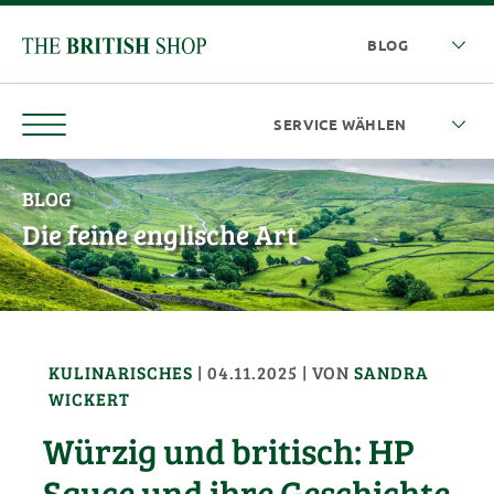
BLOG
Die feine englische Art
KULINARISCHES
|
04.11.2025
| VON
SANDRA
WICKERT
Würzig und britisch: HP
Sauce und ihre Geschichte