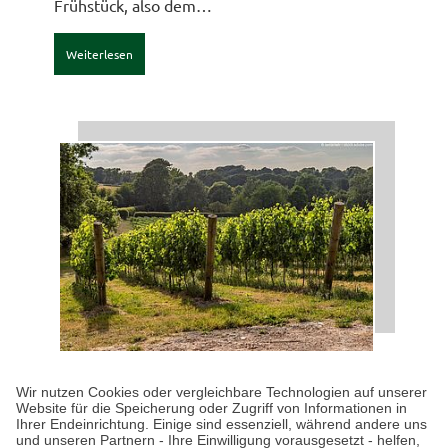
Frühstück, also dem…
Weiterlesen
KULINARISCHES
| 30.04.2026
|
VON SUSANNE
Wir nutzen Cookies oder vergleichbare Technologien auf unserer
ARNOLD
Website für die Speicherung oder Zugriff von Informationen in
Englischer Wein: Besser als
Ihrer Endeinrichtung. Einige sind essenziell, während andere uns
und unseren Partnern - Ihre Einwilligung vorausgesetzt - helfen,