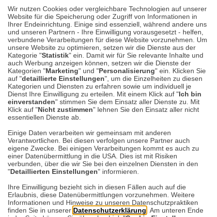
KULTUR-KOMPASS
| 28.07.2026
|
VON SUSANNE
Wir nutzen Cookies oder vergleichbare Technologien auf unserer
ARNOLD
Website für die Speicherung oder Zugriff von Informationen in
Happy Birthday, Beatrix
Ihrer Endeinrichtung. Einige sind essenziell, während andere uns
und unseren Partnern - Ihre Einwilligung vorausgesetzt - helfen,
Potter!
verbundene Verarbeitungen für diese Website vorzunehmen. Um
unsere Website zu optimieren, setzen wir die Dienste aus der
Kategorie "
Statistik
" ein. Damit wir für Sie relevante Inhalte und
Wer kennt sie nicht, die Geschichten von
auch Werbung anzeigen können, setzen wir die Dienste der
Kategorien "
Marketing
" und "
Personalisierung
" ein. Klicken Sie
Peter Hase und Jemima Pratschel-Watschel?
auf "
detaillierte Einstellungen
", um die Einzelheiten zu diesen
Heute vor 160 Jahren wurde ihre großartige
Kategorien und Diensten zu erfahren sowie um individuell je
Dienst Ihre Einwilligung zu erteilen. Mit einem Klick auf "
Ich bin
Erfinderin Beatrix…
einverstanden
" stimmen Sie dem Einsatz aller Dienste zu. Mit
Klick auf "
Nicht zustimmen
" lehnen Sie den Einsatz aller nicht
essentiellen Dienste ab.
Weiterlesen
Einige Daten verarbeiten wir gemeinsam mit anderen
Verantwortlichen. Bei diesen verfolgen unsere Partner auch
eigene Zwecke. Bei einigen Verarbeitungen kommt es auch zu
einer Datenübermittlung in die USA. Dies ist mit Risiken
verbunden, über die wir Sie bei den einzelnen Diensten in den
"
Detaillierten Einstellungen
" informieren.
Datenschutz
Impressum
Kontakt
Ihre Einwilligung bezieht sich in diesen Fällen auch auf die
Erlaubnis, diese Datenübermittlungen vorzunehmen. Weitere
Netiquette
Informationen und Hinweise zu unseren Datenschutzpraktiken
finden Sie in unserer
Datenschutzerklärung
. Am unteren Ende