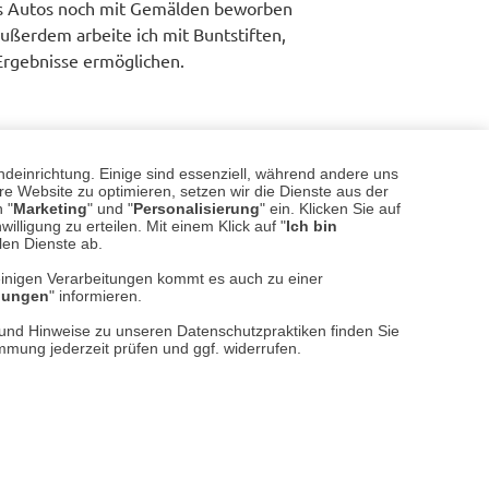
als Autos noch mit Gemälden beworben
Außerdem arbeite ich mit Buntstiften,
Ergebnisse ermöglichen.
Auto-Veranstaltungen entstehen, die ich
ndeinrichtung. Einige sind essenziell, während andere uns
ben sich Folgeaufträge oder ich werde
e Website zu optimieren, setzen wir die Dienste aus der
 "
Marketing
" und "
Personalisierung
" ein. Klicken Sie auf
illigung zu erteilen. Mit einem Klick auf "
Ich bin
llen Dienste ab.
t?
einigen Verarbeitungen kommt es auch zu einer
llungen
" informieren.
eße, habe ich selbst im Ruhestand nie so
n und Hinweise zu unseren Datenschutzpraktiken finden Sie
immung jederzeit prüfen und ggf. widerrufen.
Leserbriefe lesen/verfassen