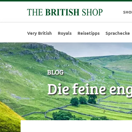
SHO
Very British
Royals
Reisetipps
Sprachecke
BLOG
Die feine en