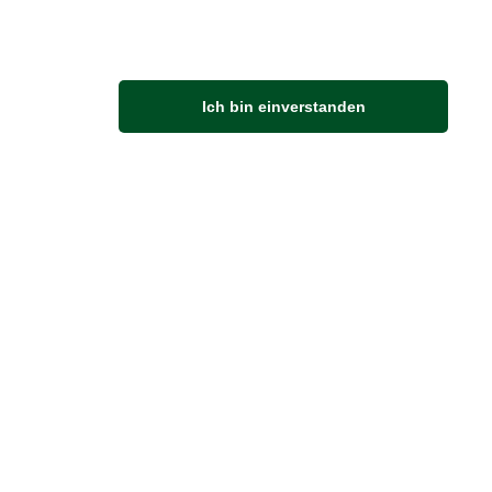
en
Juni 2025 durfte ich als Partner bei
klusiven Geburtstagsfeier für König
Ich bin einverstanden
 III in der Britischen Botschaft in
abei sein – eine…
rlesen