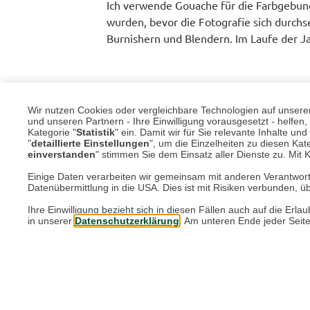
Ich verwende Gouache für die Farbgebun
wurden, bevor die Fotografie sich durchse
Burnishern und Blendern. Im Laufe der J
Fast alle meine Bilder sind Auftragsarbe
Wir nutzen Cookies oder vergleichbare Technologien auf unserer 
jedes Jahr besuche. Es ist nicht ungewöh
und unseren Partnern - Ihre Einwilligung vorausgesetzt - helfe
Kategorie "
Statistik
" ein. Damit wir für Sie relevante Inhalte u
weiterempfohlen.
"
detaillierte Einstellungen
", um die Einzelheiten zu diesen Kate
einverstanden
" stimmen Sie dem Einsatz aller Dienste zu. Mit Kl
W
Einige Daten verarbeiten wir gemeinsam mit anderen Verantwort
Datenübermittlung in die USA. Dies ist mit Risiken verbunden, üb
So weitermachen! Die Automobilkunst ist
Ihre Einwilligung bezieht sich in diesen Fällen auch auf die E
viel Zeit dafür, wie ich gerne hätte.
in unserer
Datenschutzerklärung
. Am unteren Ende jeder Seit
Die T-Shirts mit seinen Motiven finden S
Zurück