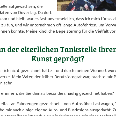
stelle aufgewachsen, die
afen von Dover lag. Da dort
am und hielt, war es fast unvermeidlich, dass ich mich für so zi
os zu tun, und wir unternahmen oft lange Autofahrten, um Verw
nnen konnte. Meine kindliche Begeisterung für die Vielfalt v
n der elterlichen Tankstelle Ihre
Kunst geprägt?
 der ich nicht gezeichnet hätte – und durch meinen Wohnort wu
rke. Mein Vater, der früher Berufsfotograf war, brachte mir P
n sehr.
erinnern, die Sie damals besonders häufig gezeichnet haben?
ielfalt an Fahrzeugen gezeichnet – von Autos über Lastwagen, T
habe mir auch einige eigene Auto- und Busdesigns ausgedacht. 
 Unter ihnen ist auch eine Kindheitsszene mit einer Tankstell