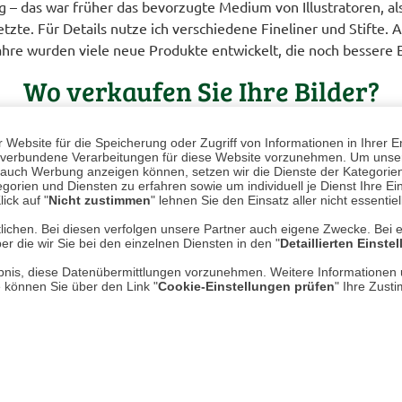
g – das war früher das bevorzugte Medium von Illustratoren, 
tzte. Für Details nutze ich verschiedene Fineliner und Stifte. 
ahre wurden viele neue Produkte entwickelt, die noch bessere 
Wo verkaufen Sie Ihre Bilder?
iten, die aus Gesprächen mit Fahrzeugbesitzern bei den vielen 
Website für die Speicherung oder Zugriff von Informationen in Ihrer E
nlich, dass ein Besitzer mehrere Fahrzeuge hat – dadurch erge
n, verbundene Verarbeitungen für diese Website vorzunehmen. Um unser
nd auch Werbung anzeigen können, setzen wir die Dienste der Kategorien
gorien und Diensten zu erfahren sowie um individuell je Dienst Ihre Einw
ick auf "
Nicht zustimmen
" lehnen Sie den Einsatz aller nicht essentie
as sind Ihre Pläne für die Zukunf
lichen. Bei diesen verfolgen unsere Partner auch eigene Zwecke. Bei 
er die wir Sie bei den einzelnen Diensten in den "
Detaillierten Einste
 mein Hobby, und obwohl ich das Malen und Zeichnen sehr geni
rlaubnis, diese Datenübermittlungen vorzunehmen. Weitere Informatione
e können Sie über den Link "
Cookie-Einstellungen prüfen
" Ihre Zust
ie hier in unserem Online-Shop!