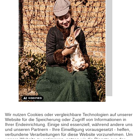
KULTUR-KOMPASS
| 28.07.2026
|
VON SUSANNE
Wir nutzen Cookies oder vergleichbare Technologien auf unserer
ARNOLD
Website für die Speicherung oder Zugriff von Informationen in
Happy Birthday, Beatrix
Ihrer Endeinrichtung. Einige sind essenziell, während andere uns
und unseren Partnern - Ihre Einwilligung vorausgesetzt - helfen,
Potter!
verbundene Verarbeitungen für diese Website vorzunehmen. Um