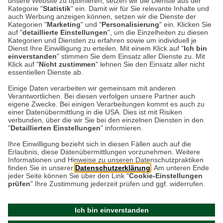
unsere Website zu optimieren, setzen wir die Dienste aus der
Kategorie "
Statistik
" ein. Damit wir für Sie relevante Inhalte und
Wer kennt sie nicht, die Geschichten von
auch Werbung anzeigen können, setzen wir die Dienste der
Peter Hase und Jemima Pratschel-Watschel?
Kategorien "
Marketing
" und "
Personalisierung
" ein. Klicken Sie
auf "
detaillierte Einstellungen
", um die Einzelheiten zu diesen
Heute vor 160 Jahren wurde ihre großartige
Kategorien und Diensten zu erfahren sowie um individuell je
Erfinderin Beatrix…
Dienst Ihre Einwilligung zu erteilen. Mit einem Klick auf "
Ich bin
einverstanden
" stimmen Sie dem Einsatz aller Dienste zu. Mit
Klick auf "
Nicht zustimmen
" lehnen Sie den Einsatz aller nicht
essentiellen Dienste ab.
Weiterlesen
Einige Daten verarbeiten wir gemeinsam mit anderen
Verantwortlichen. Bei diesen verfolgen unsere Partner auch
eigene Zwecke. Bei einigen Verarbeitungen kommt es auch zu
einer Datenübermittlung in die USA. Dies ist mit Risiken
verbunden, über die wir Sie bei den einzelnen Diensten in den
"
Detaillierten Einstellungen
" informieren.
Datenschutz
Impressum
Kontakt
Ihre Einwilligung bezieht sich in diesen Fällen auch auf die
Erlaubnis, diese Datenübermittlungen vorzunehmen. Weitere
Netiquette
Informationen und Hinweise zu unseren Datenschutzpraktiken
finden Sie in unserer
Datenschutzerklärung
. Am unteren Ende
jeder Seite können Sie über den Link "
Cookie-Einstellungen
prüfen
" Ihre Zustimmung jederzeit prüfen und ggf. widerrufen.
Ich bin einverstanden