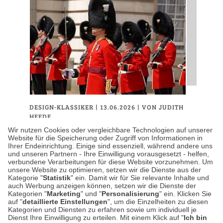
DESIGN-KLASSIKER
| 13.06.2026
|
VON JUDITH
HEEDE
Trooping the Colour – Wie
Wir nutzen Cookies oder vergleichbare Technologien auf unserer
Website für die Speicherung oder Zugriff von Informationen in
britische Uniformen die
Ihrer Endeinrichtung. Einige sind essenziell, während andere uns
und unseren Partnern - Ihre Einwilligung vorausgesetzt - helfen,
Herrenmode prägen
verbundene Verarbeitungen für diese Website vorzunehmen. Um
unsere Website zu optimieren, setzen wir die Dienste aus der
Kategorie "
Statistik
" ein. Damit wir für Sie relevante Inhalte und
Wenn in London im Juni die Fahnen getragen
auch Werbung anzeigen können, setzen wir die Dienste der
Kategorien "
Marketing
" und "
Personalisierung
" ein. Klicken Sie
werden, geht es offiziell um den Geburtstag
auf "
detaillierte Einstellungen
", um die Einzelheiten zu diesen
des Königs. Zwar wurde Charles III. erst im
Kategorien und Diensten zu erfahren sowie um individuell je
Dienst Ihre Einwilligung zu erteilen. Mit einem Klick auf "
Ich bin
November geboren,…