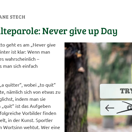
ANE STECH
lteparole: Never give up Day
to geht es am „Never give
nter ist klar: Wenn man
es wahrscheinlich –
s man sich einfach
„a quitter“, wobei „to quit“
te, nämlich sich von etwas zu
glichst, indem man sie
 „quit“ ist das Aufgeben
folgreiche Vorbilder finden
lt, in der Kunst. Sportler
im Wortsinn wehtut. Wer eine