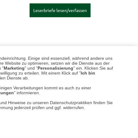
Leserbriefe lesen/verfassen
ndeinrichtung. Einige sind essenziell, während andere uns
e Website zu optimieren, setzen wir die Dienste aus der
 "
Marketing
" und "
Personalisierung
" ein. Klicken Sie auf
illigung zu erteilen. Mit einem Klick auf "
Ich bin
llen Dienste ab.
einigen Verarbeitungen kommt es auch zu einer
llungen
" informieren.
n und Hinweise zu unseren Datenschutzpraktiken finden Sie
immung jederzeit prüfen und ggf. widerrufen.
BRITISH
| 11.07.2026
|
VON JUDITH
E
 skurrilsten