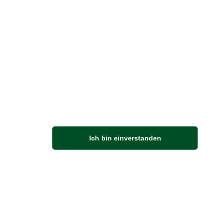
mertraditionen auf
 Britischen Inseln
itischen Inseln haben Burgen,
häuser, spektakuläre Küsten und
lich mehr Rosengärten, als ein
h in seinem Leben besichtigen…
rlesen
Ich bin einverstanden