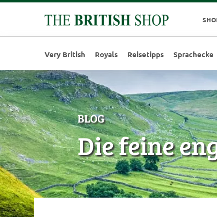
SHO
Very British
Royals
Reisetipps
Sprachecke
BLOG
Die feine en