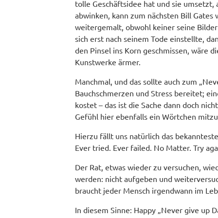
tolle Geschäftsidee hat und sie umsetzt,
abwinken, kann zum nächsten Bill Gates
weitergemalt, obwohl keiner seine Bilde
sich erst nach seinem Tode einstellte, dan
den Pinsel ins Korn geschmissen, wäre 
Kunstwerke ärmer.
Manchmal, und das sollte auch zum „Neve
Bauchschmerzen und Stress bereitet; eine 
kostet – das ist die Sache dann doch nich
Gefühl hier ebenfalls ein Wörtchen mitz
Hierzu fällt uns natürlich das bekannteste
Ever tried. Ever failed. No Matter. Try agai
Der Rat, etwas wieder zu versuchen, wiede
werden: nicht aufgeben und weiterversuc
braucht jeder Mensch irgendwann im Leb
In diesem Sinne: Happy „Never give up D